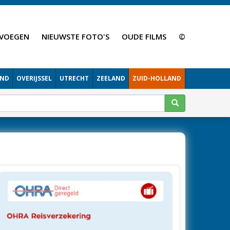
VOEGEN
NIEUWSTE FOTO'S
OUDE FILMS
©
AND
OVERIJSSEL
UTRECHT
ZEELAND
ZUID-HOLLAND