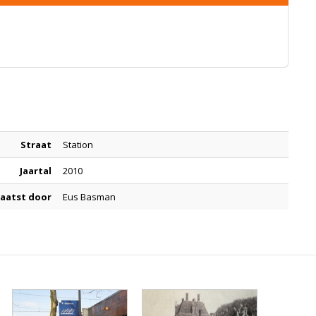
Straat
Station
Jaartal
2010
aatst door
Eus Basman