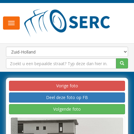
Toggle
navigation
Vorige foto
Deel deze foto op FB
Volgende foto