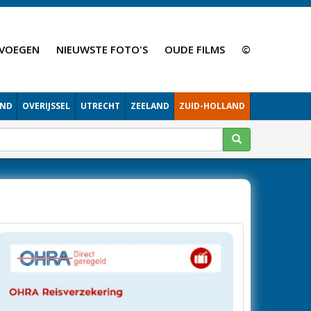
VOEGEN
NIEUWSTE FOTO'S
OUDE FILMS
©
AND
OVERIJSSEL
UTRECHT
ZEELAND
ZUID-HOLLAND