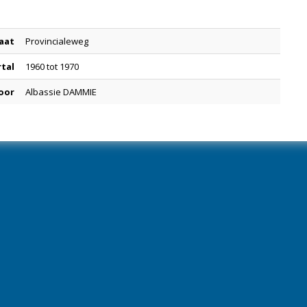
aat
Provincialeweg
rtal
1960 tot 1970
oor
Albassie DAMMIE