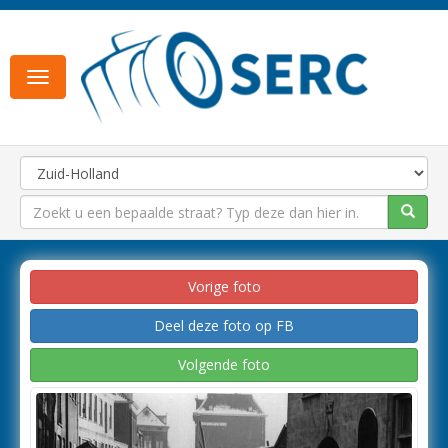
Toggle
navigation
Vorige foto
Deel deze foto op FB
Volgende foto