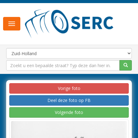
Toggle
navigation
Vorige foto
Deel deze foto op FB
Volgende foto