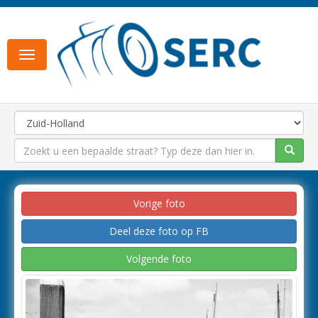
Toggle
navigation
Vorige foto
Deel deze foto op FB
Volgende foto