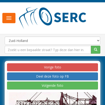
Toggle
navigation
Vorige foto
Deel deze foto op FB
Volgende foto