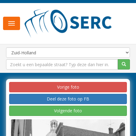
Toggle
navigation
Vorige foto
Deel deze foto op FB
Volgende foto