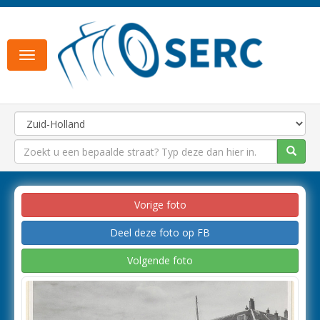
Toggle
navigation
Vorige foto
Deel deze foto op FB
Volgende foto