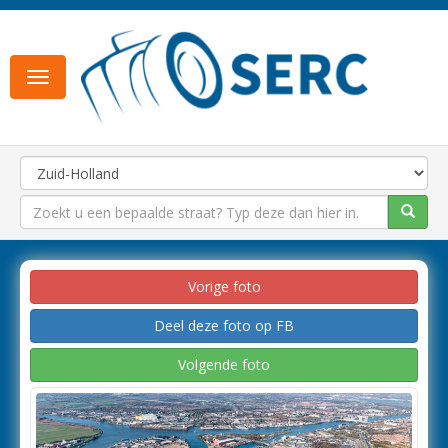
Toggle
navigation
Vorige foto
Deel deze foto op FB
Volgende foto