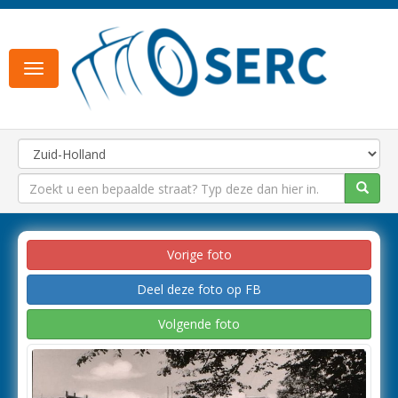
Toggle
navigation
Vorige foto
Deel deze foto op FB
Volgende foto