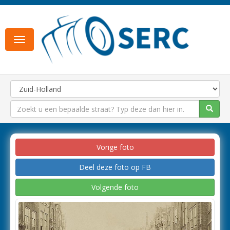
Toggle
navigation
Vorige foto
Deel deze foto op FB
Volgende foto