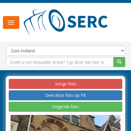
Toggle
navigation
Vorige foto
Deel deze foto op FB
Volgende foto