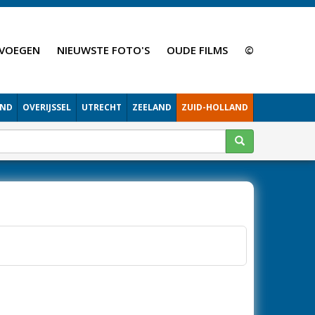
VOEGEN
NIEUWSTE FOTO'S
OUDE FILMS
©
AND
OVERIJSSEL
UTRECHT
ZEELAND
ZUID-HOLLAND