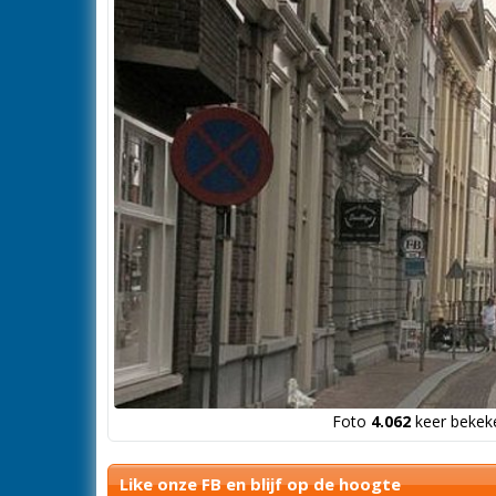
Foto
4.062
keer bekeke
Like onze FB en blijf op de hoogte