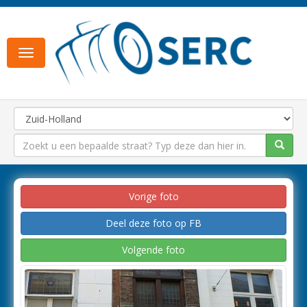
Toggle
navigation
Vorige foto
Deel deze foto op FB
Volgende foto