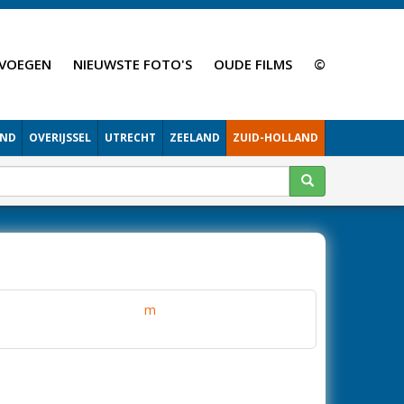
VOEGEN
NIEUWSTE FOTO'S
OUDE FILMS
©
AND
OVERIJSSEL
UTRECHT
ZEELAND
ZUID-HOLLAND
m