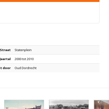
Straat
Statenplein
Jaartal
2000 tot 2010
t door
Oud Dordrecht