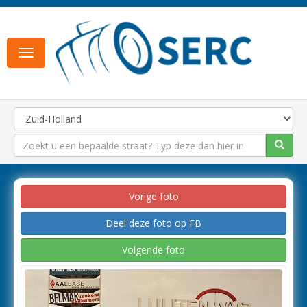
Toggle
navigation
Vorige foto
Deel deze foto op FB
Volgende foto