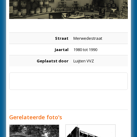
Straat
Merwedestraat
Jaartal
1980 tot 1990
Geplaatst door
Luijten VVZ
Gerelateerde foto's