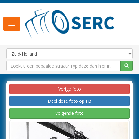
Toggle
navigation
Vorige foto
Deel deze foto op FB
Volgende foto