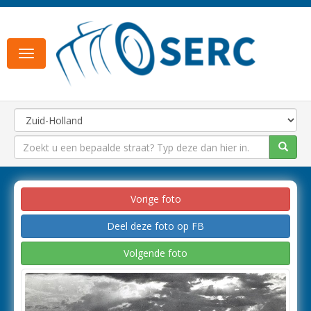
Toggle
navigation
Vorige foto
Deel deze foto op FB
Volgende foto