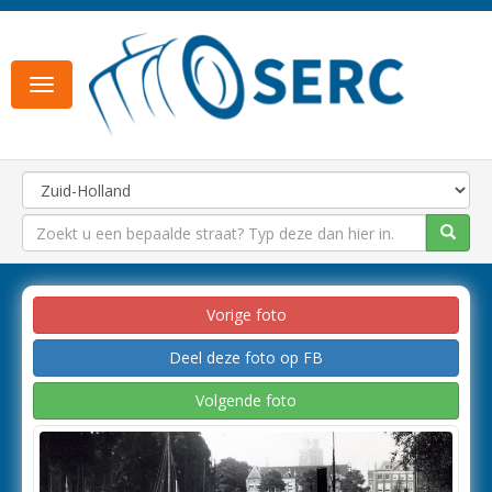
Toggle
navigation
Vorige foto
Deel deze foto op FB
Volgende foto