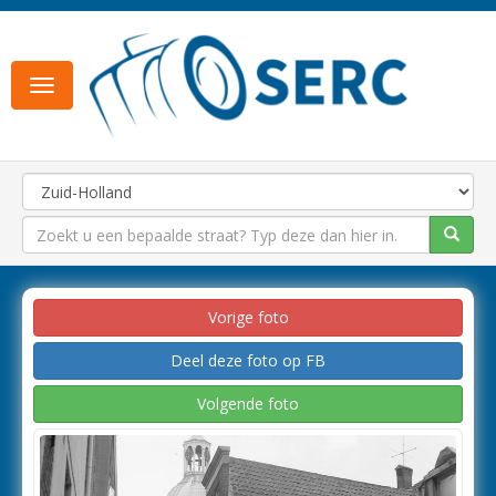
Toggle
navigation
Vorige foto
Deel deze foto op FB
Volgende foto