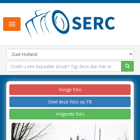
Toggle
navigation
Vorige foto
Deel deze foto op FB
Volgende foto