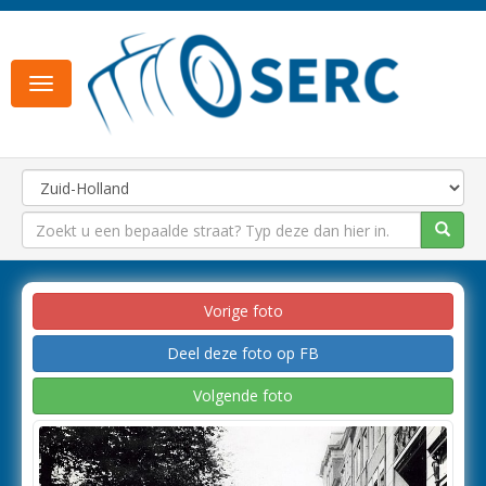
Toggle
navigation
Vorige foto
Deel deze foto op FB
Volgende foto