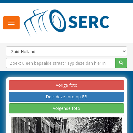
Toggle
navigation
Vorige foto
Deel deze foto op FB
Volgende foto