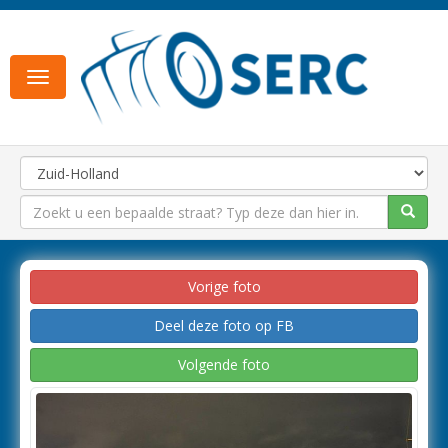
Toggle
navigation
Vorige foto
Deel deze foto op FB
Volgende foto