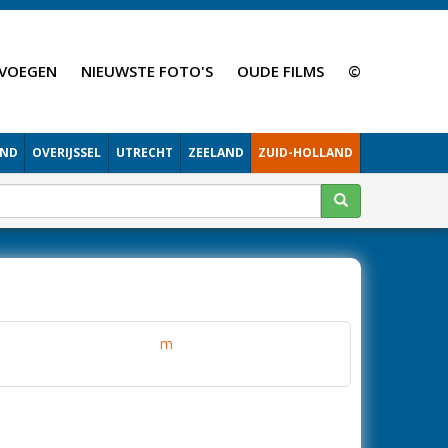
VOEGEN
NIEUWSTE FOTO'S
OUDE FILMS
©
AND
OVERIJSSEL
UTRECHT
ZEELAND
ZUID-HOLLAND
m