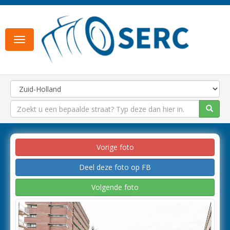
Toggle
navigation
Vorige foto
Deel deze foto op FB
Volgende foto