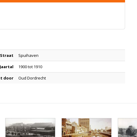
Straat
Spuihaven
Jaartal
1900 tot 1910
t door
Oud Dordrecht