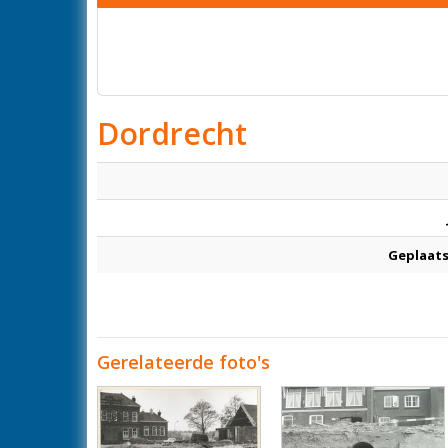
Dordrecht
Geplaats
Gerelateerde foto's