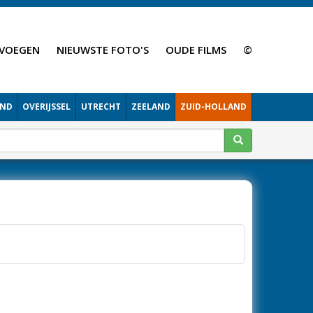
VOEGEN
NIEUWSTE FOTO'S
OUDE FILMS
©
AND
OVERIJSSEL
UTRECHT
ZEELAND
ZUID-HOLLAND