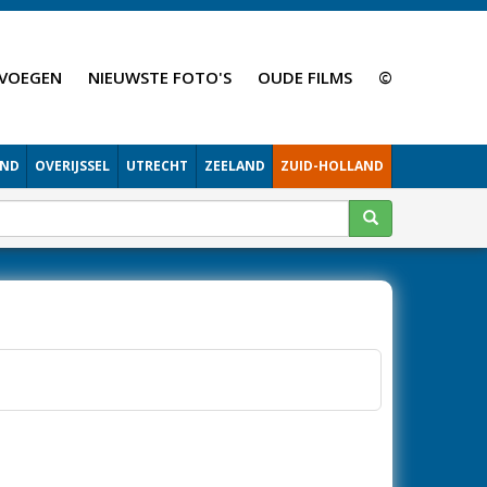
VOEGEN
NIEUWSTE FOTO'S
OUDE FILMS
©
AND
OVERIJSSEL
UTRECHT
ZEELAND
ZUID-HOLLAND