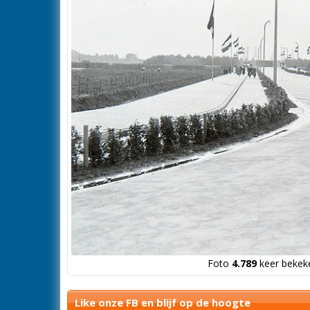
Foto
4.789
keer bekeke
Like onze FB en blijf op de hoogte