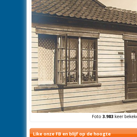
Foto
3.983
keer bekeke
Like onze FB en blijf op de hoogte