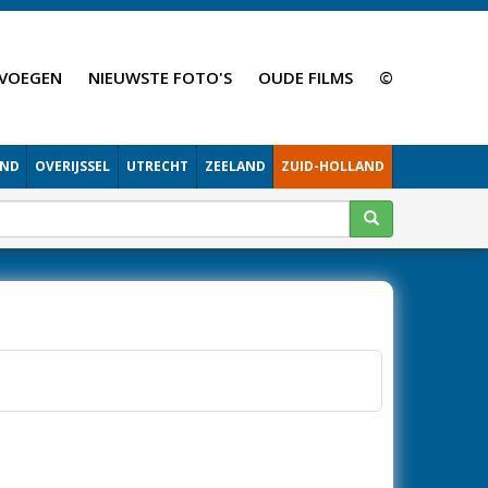
VOEGEN
NIEUWSTE FOTO'S
OUDE FILMS
©
AND
OVERIJSSEL
UTRECHT
ZEELAND
ZUID-HOLLAND