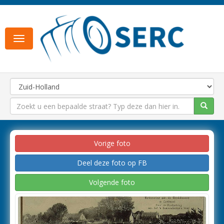
Toggle
navigation
Vorige foto
Deel deze foto op FB
Volgende foto