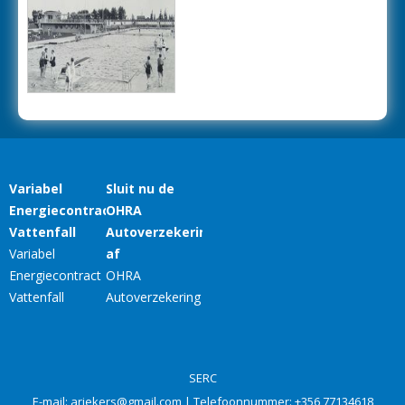
SERC
E-mail:
ariekers@gmail.com
| Telefoonnummer:
+356 77134618