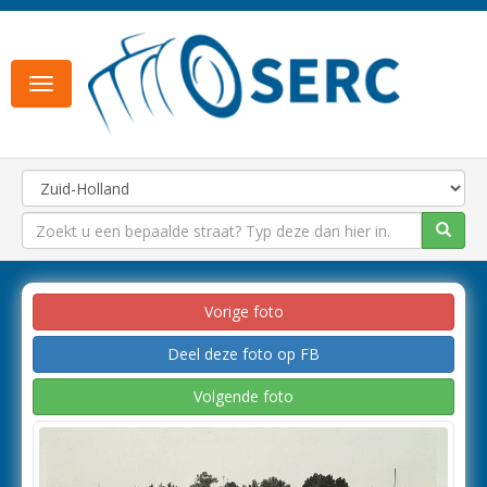
Toggle
navigation
Vorige foto
Deel deze foto op FB
Volgende foto