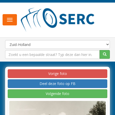
Toggle
navigation
Vorige foto
Deel deze foto op FB
Volgende foto