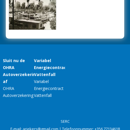
SERC
E-mail:
ariekers@gmail.com
| Telefoonnummer:
+356 77134618