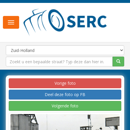
Toggle
navigation
Vorige foto
Deel deze foto op FB
Volgende foto