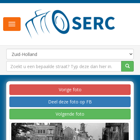
Toggle
navigation
Vorige foto
Deel deze foto op FB
Volgende foto