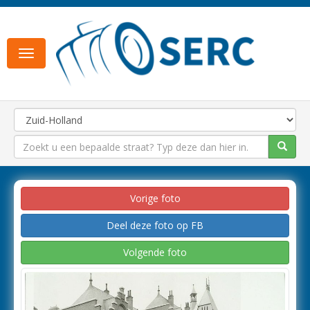
Toggle
navigation
Vorige foto
Deel deze foto op FB
Volgende foto