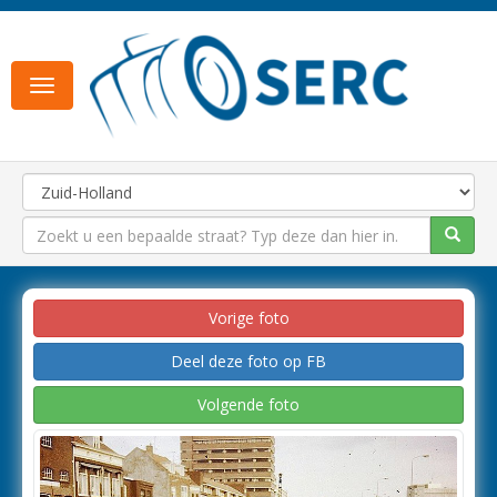
Toggle
navigation
Vorige foto
Deel deze foto op FB
Volgende foto