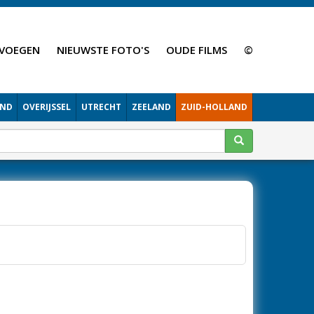
VOEGEN
NIEUWSTE FOTO'S
OUDE FILMS
©
AND
OVERIJSSEL
UTRECHT
ZEELAND
ZUID-HOLLAND