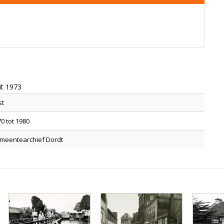
it 1973
st
0 tot 1980
meentearchief Dordt