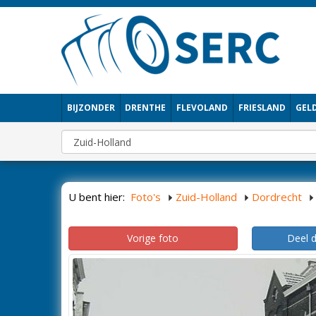
BIJZONDER
DRENTHE
FLEVOLAND
FRIESLAND
GEL
U bent hier:
Foto's
Zuid-Holland
Dordrecht
Vorige foto
Deel 