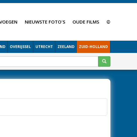
VOEGEN
NIEUWSTE FOTO'S
OUDE FILMS
©
AND
OVERIJSSEL
UTRECHT
ZEELAND
ZUID-HOLLAND