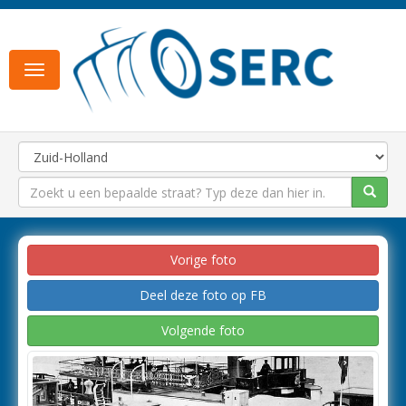
Toggle
navigation
Vorige foto
Deel deze foto op FB
Volgende foto