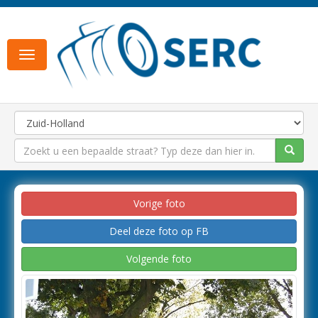
Toggle
navigation
Vorige foto
Deel deze foto op FB
Volgende foto