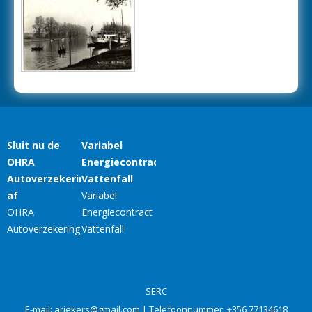
SERC
E-mail:
ariekers@gmail.com
| Telefoonnummer:
+356 77134618