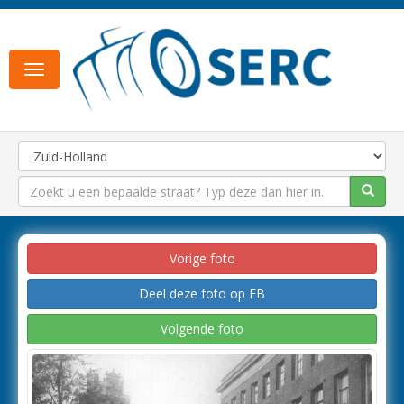
Toggle
navigation
Vorige foto
Deel deze foto op FB
Volgende foto