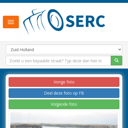
Toggle
navigation
Vorige foto
Deel deze foto op FB
Volgende foto