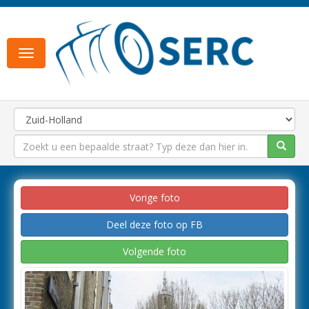
Toggle
navigation
Vorige foto
Deel deze foto op FB
Volgende foto