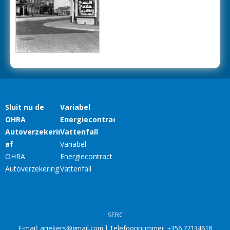
SERC
E-mail:
ariekers@gmail.com
| Telefoonnummer:
+356 77134618