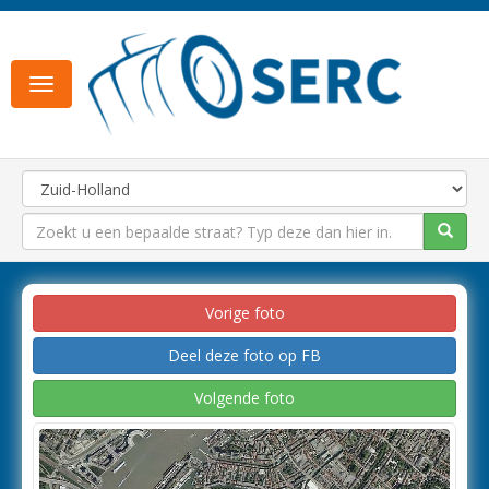
Toggle
navigation
Vorige foto
Deel deze foto op FB
Volgende foto