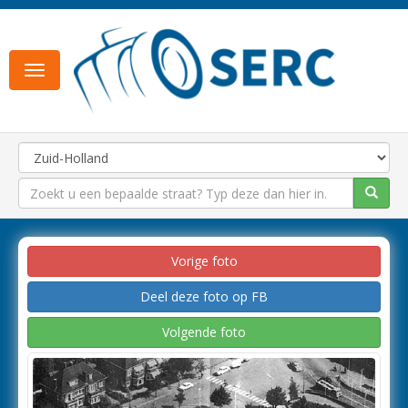
Toggle
navigation
Vorige foto
Deel deze foto op FB
Volgende foto