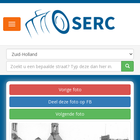
Toggle
navigation
Vorige foto
Deel deze foto op FB
Volgende foto