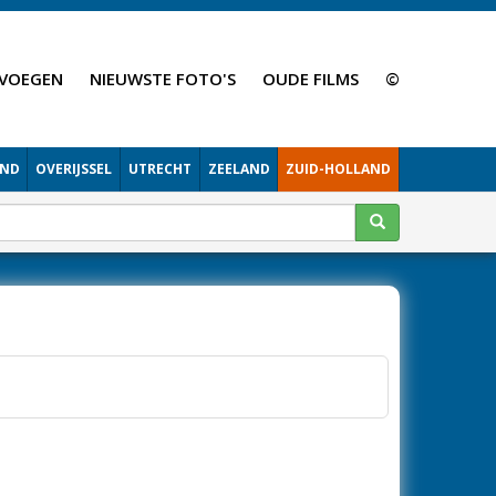
VOEGEN
NIEUWSTE FOTO'S
OUDE FILMS
©
AND
OVERIJSSEL
UTRECHT
ZEELAND
ZUID-HOLLAND