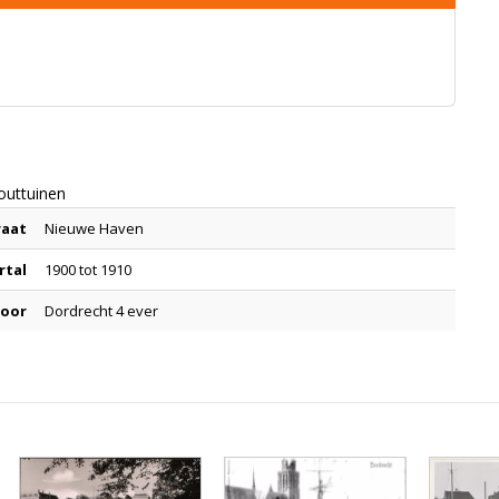
outtuinen
raat
Nieuwe Haven
rtal
1900 tot 1910
door
Dordrecht 4 ever