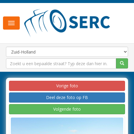
Toggle
navigation
Vorige foto
Deel deze foto op FB
Volgende foto